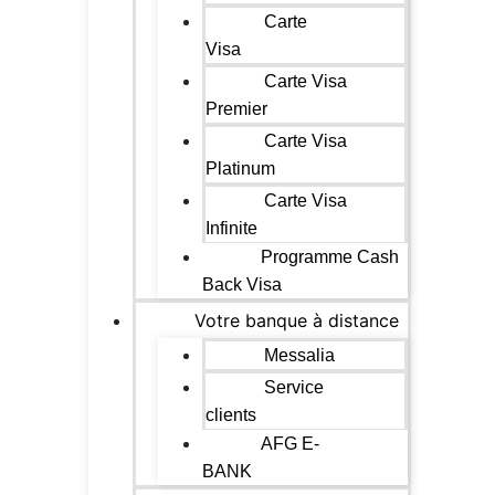
Carte
Visa
Carte Visa
Premier
Carte Visa
Platinum
Carte Visa
Infinite
Programme Cash
Back Visa
Votre banque à distance
Messalia
Service
clients
AFG E-
BANK