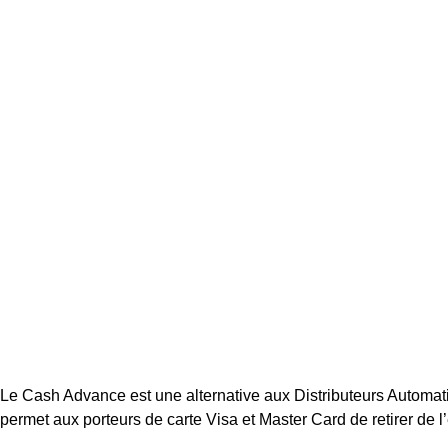
Cash Advance
Disponibilité de fonds sur tout le réseau
AFG Bank Guinée !
Le Cash Advance est une alternative aux Distributeurs Automatiq
permet aux porteurs de carte Visa et Master Card de retirer de 