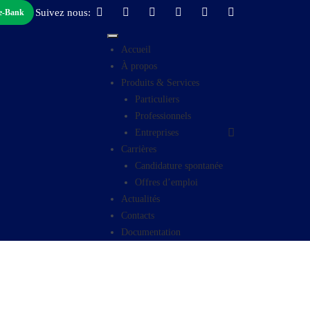
Suivez nous:
 e-Bank
Accueil
À propos
Produits & Services
Particuliers
Professionnels
Entreprises
Carrières
Candidature spontanée
Offres d’emploi
Actualités
Contacts
Documentation