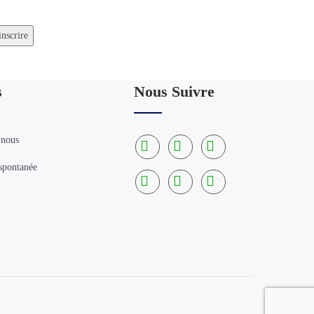
s
Nous Suivre
-nous
spontanée