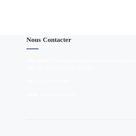
Inscrivez-vous à la newsletter
Vous acceptez de recevoir les communications de AFG 
Nous Contacter
Siège social:
Coleah Lanséboundji - Route du Niger Immeuble
Niger BP. 1514 CONAKRY - GUINEE
Tél:
(+224) 664 888 444
Email:
contact@afgbank.gn