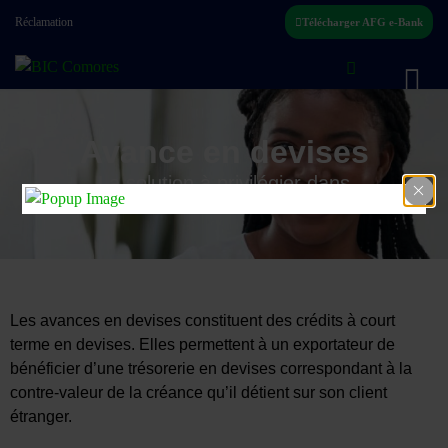
Réclamation
Télécharger AFG e-Bank
Avance en devises
La solution à privilégier dans
la réalisation de vos marchés !
Les avances en devises constituent des crédits à court
terme en devises. Elles permettent à un exportateur de
bénéficier d’une trésorerie en devises correspondant à la
contre-valeur de la créance qu’il détient sur son client
étranger.