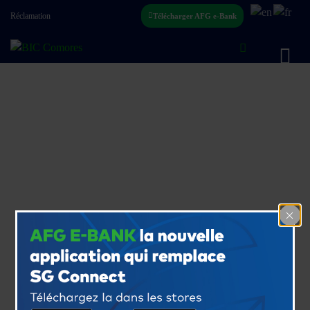
Réclamation
Télécharger AFG e-Bank
Formulaire KYC*
Vous existez pour nous. Merci de bien vouloir compléter ce
formulaire afin de procéder à la mise à jour de vos informations
personnelles.