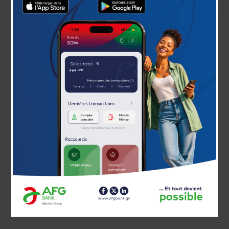
Nom et Prénoms
*
Date de naissance
*
Numéro de téléphone
*
Adresse email
*