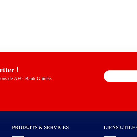
tter !
tions de AFG Bank Guinée.
PRODUITS & SERVICES
LIENS UTILE